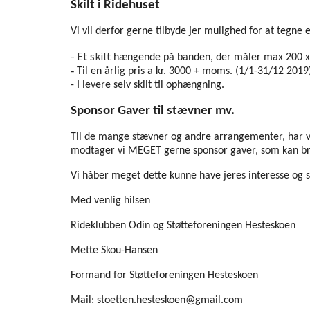
Skilt i Ridehuset
Vi vil derfor gerne tilbyde jer mulighed for at tegne 
- Et skilt
hængende på banden, der måler max 200 x
-
Til en årlig pris a kr. 3000 + moms. (1/1-31/12 2019
-
I levere selv skilt til ophængning.
Sponsor Gaver til stævner mv.
Til de mange stævner og andre arrangementer, har vi
modtager vi MEGET gerne sponsor gaver, som kan b
Vi håber meget dette kunne have jeres interesse og ser
Med venlig hilsen
Rideklubben Odin og Støtteforeningen Hesteskoen
Mette Skou-Hansen
Formand for Støtteforeningen Hesteskoen
Mail: stoetten.hesteskoen@gmail.com