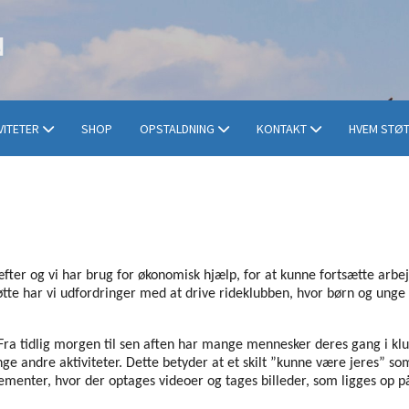
VITETER
SHOP
OPSTALDNING
KONTAKT
HVEM STØT
fter og vi har brug for økonomisk hjælp, for at kunne fortsætte arb
øtte har vi udfordringer med at drive rideklubben, hvor børn og unge k
ra tidlig morgen til sen aften har mange mennesker deres gang i klu
e andre aktiviteter. Dette betyder at et skilt ”kunne være jeres” so
ementer, hvor der optages videoer og tages billeder, som ligges op p