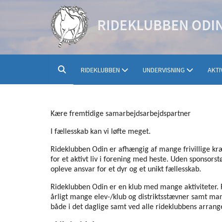
RIDEKLUBBEN
UNDERVISNING
AKTI
Kære fremtidige samarbejdsarbejdspartner
I fællesskab kan vi løfte meget.
Rideklubben Odin er afhængig af mange frivillige kræ
for et aktivt liv i forening med heste. Uden sponsorst
opleve ansvar for et dyr og et unikt fællesskab.
Rideklubben Odin er en klub med mange aktiviteter. F
årligt mange elev-/klub og distriktsstævner samt mang
både i det daglige samt ved alle rideklubbens arrang