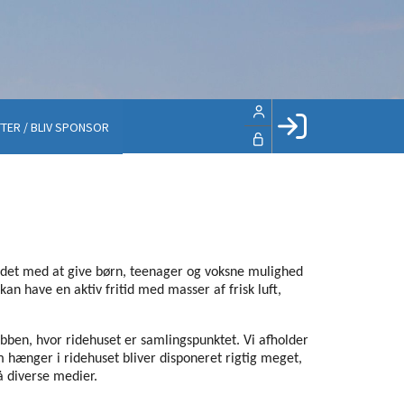
TER / BLIV SPONSOR
Facebook login
Husk mig
Glemt password
Opret profil
ejdet med at give børn, teenager og voksne mulighed
LOG IND
an have en aktiv fritid med masser af frisk luft,
bben, hvor ridehuset er samlingspunktet. Vi afholder
m hænger i ridehuset bliver disponeret rigtig meget,
å diverse medier.