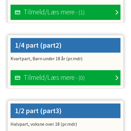
Tilmeld/Læs mere
- (1)
1/4 part
(part2)
Kvartpart, Børn under 18 år (pr.mdr)
Tilmeld/Læs mere
- (0)
1/2 part
(part3)
Halvpart, voksne over 18 (pr.mdr)