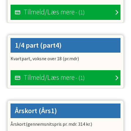
Tilmeld/Læs mere
- (1)
1/4 part
(part4)
Kvartpart, voksne over 18 (pr.mdr)
Tilmeld/Læs mere
- (1)
Årskort
(Års1)
Årskort(gennemsnitspris pr. mdr. 314 kr.)