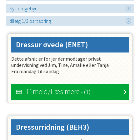
Systemgebyr
tillæg 1/2 part spring
Dressur øvede
(ENET)
Dette afsnit er for jer der modtager privat
undervisning ved Jim, Tine, Amalie eller Tanja
Fra mandag til søndag
Tilmeld/Læs mere
- (1)
Dressurridning
(BEH3)