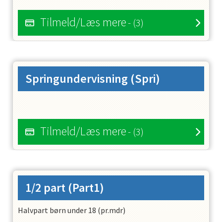
Tilmeld/Læs mere
- (3)
Springundervisning
(Spri)
Tilmeld/Læs mere
- (3)
1/2 part
(Part1)
Halvpart børn under 18 (pr.mdr)