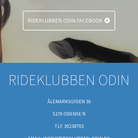
RIDEKLUBBEN ODIN FACEBOOK
RIDEKLUBBEN ODIN
ÅLEMARKSGYDEN 36
5270 ODENSE N
TLF. 30238703