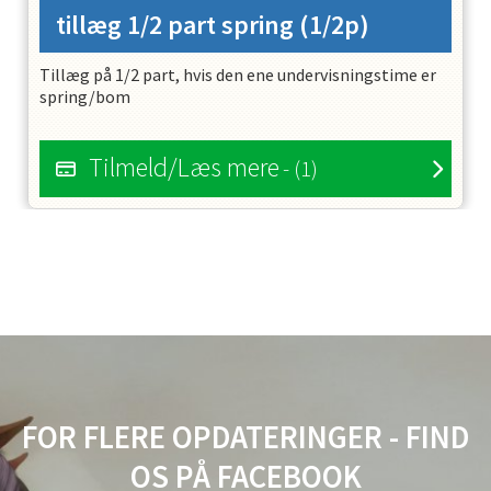
tillæg 1/2 part spring
(1/2p)
Tillæg på 1/2 part, hvis den ene undervisningstime er
spring/bom
Tilmeld/Læs mere
- (1)
FOR FLERE OPDATERINGER - FIND
OS PÅ FACEBOOK