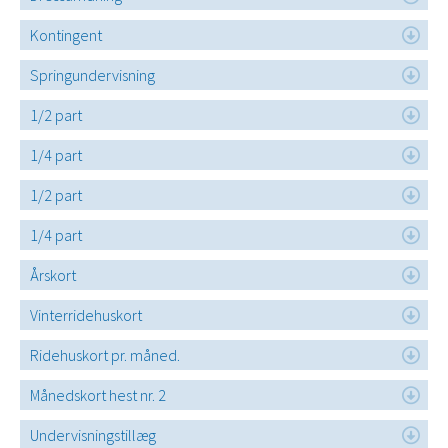
Kontingent
Springundervisning
1/2 part
1/4 part
1/2 part
1/4 part
Årskort
Vinterridehuskort
Ridehuskort pr. måned.
Månedskort hest nr. 2
Undervisningstillæg